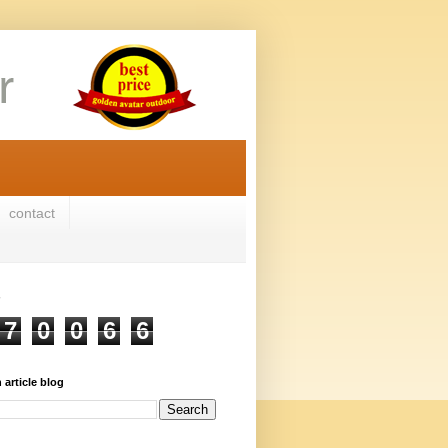
contact
7
0
0
6
6
 article blog