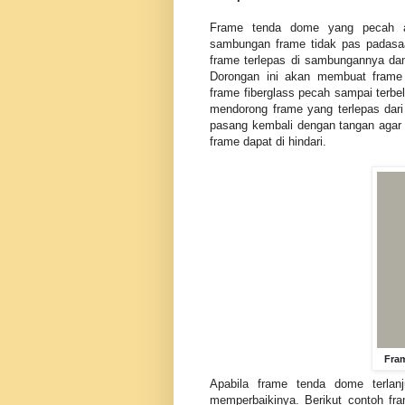
Frame tenda dome yang pecah ata
sambungan frame tidak pas padasaa
frame terlepas di sambungannya da
Dorongan ini akan membuat frame
frame fiberglass pecah sampai terbel
mendorong frame yang terlepas dar
pasang kembali dengan tangan agar 
frame dapat di hindari.
Fra
Apabila frame tenda dome terlan
memperbaikinya. Berikut contoh fr