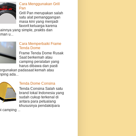
Cara Menggunakan Grill
Pan
Grill Pan merupakan salah
satu alat pemanggangan
masa kini yang menjadi
favorit keluarga karena
ainnya yang simple, praktis dan
man u...
Cara Memperbaiki Frame
Tenda Dome
Frame Tenda Dome Rusak
Saat berkemah atau
camping peralatan yang
harus dibawa dan pasti
ergunakan padasaat kemah atau
ping ada...
Tenda Dome Consina
Tenda Consina Salah satu
brand lokal Indonesia yang
sudah cukup terkenal di
antara para petualang
khususnya pendaki/para
i camping ...