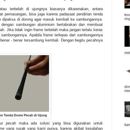
u terbelah di ujungnya biasanya dikarenakan, antara
t pemasangan, bisa juga karena padasaat pendirian tenda
kov
rin
n dipaksa di dorong agar masuk kembali ke sambungannya.
 dengan sambungan aluminium bertabrakan dan membuat
ah. Jika tidak ingin frame terbelah maka jangan terlalu keras
i sambungannya. Apabila frame terlepas dari sambungannya
benar - benar tersambung kembali. Dengan begitu pecahnya
mel
dom
mer
me Tenda Dome Pecah di Ujung
jur pecah maka ada solusi yang bisa digunakan untuk
kar
ame yang rusak yang kami punya, karena akibat kesalahan