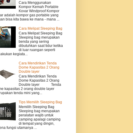
Cara Menggunakan
Kompor Kemah Portable
Kovar Windproof Kompor
ar adalah kompor gas portable yang
gan bisa kita bawa ke mana - mana ...
Cara Melipat Sleeping Bag
Cara Melipat Sleeping Bag
Sleeping bag merupakan
benda yang sering
dibutuhkan saat tidur ketika
di luar ruangan seperti
akukan kegiata...
Cara Mendirikan Tenda
Dome Kapasitas 2 Orang
Double layer
Cara Mendirikan Tenda
Dome Kapasitas 2 Orang
Double layer Tenda
e kapasitas 2 orang double layer
upakan tenda mini yang...
Tips Memilih Sleeping Bag
Memilih Sleeping Bag
Sleeping bag merupakan
peralatan wajib untuk
camping apalagi camping
di tempat yang dingin,
ena fungsi utamanya ...