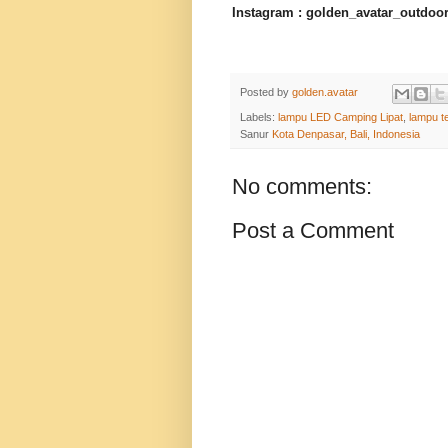
Instagram : golden_avatar_outdoo
Posted by
golden.avatar
Labels:
lampu LED Camping Lipat
,
lampu te
Sanur
Kota Denpasar, Bali, Indonesia
No comments:
Post a Comment