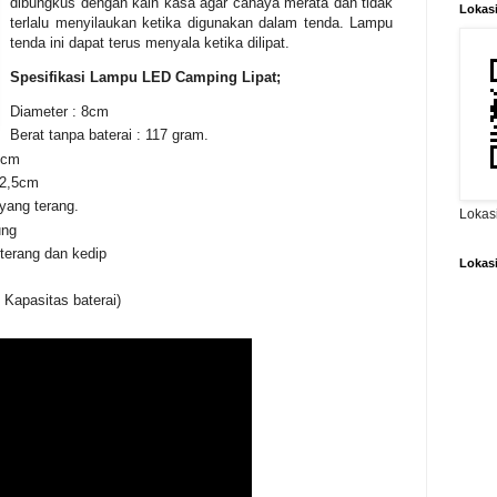
dibungkus dengan kain kasa agar cahaya merata dan tidak
Lokas
terlalu menyilaukan ketika digunakan dalam tenda. Lampu
tenda ini dapat terus menyala ketika dilipat.
Spesifikasi Lampu LED Camping Lipat;
Diameter : 8cm
Berat tanpa baterai : 117 gram.
 5cm
 12,5cm
ang terang.
Lokas
ung
 terang dan kedip
Lokas
 Kapasitas baterai)