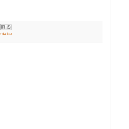
r
nda lipat