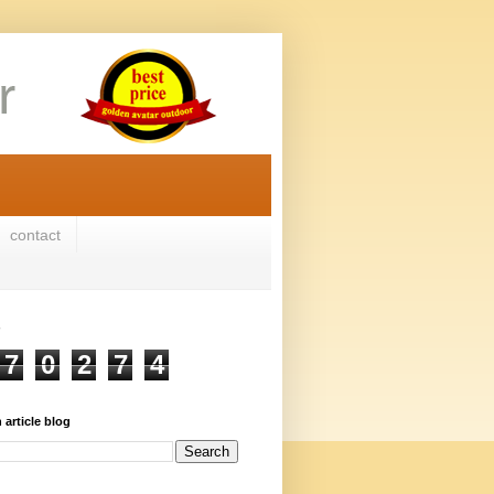
contact
7
0
2
7
4
 article blog